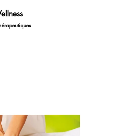
ellness
hérapeutiques